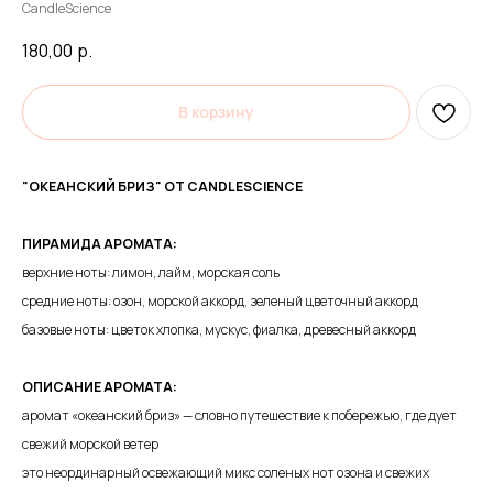
CandleScience
180,00
р.
В корзину
"ОКЕАНСКИЙ БРИЗ" ОТ CANDLESCIENCE
ПИРАМИДА АРОМАТА:
верхние ноты: лимон, лайм, морская соль
средние ноты: озон, морской аккорд, зеленый цветочный аккорд
базовые ноты: цветок хлопка, мускус, фиалка, древесный аккорд
ОПИСАНИЕ АРОМАТА:
аромат «океанский бриз» — словно путешествие к побережью, где дует
свежий морской ветер
это неординарный освежающий микс соленых нот озона и свежих