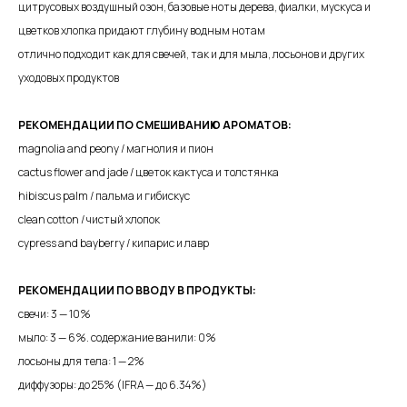
цитрусовых воздушный озон, базовые ноты дерева, фиалки, мускуса и
цветков хлопка придают глубину водным нотам
отлично подходит как для свечей, так и для мыла, лосьонов и других
уходовых продуктов
РЕКОМЕНДАЦИИ ПО СМЕШИВАНИЮ АРОМАТОВ:
magnolia and peony / магнолия и пион
cactus flower and jade / цветок кактуса и толстянка
hibiscus palm / пальма и гибискус
clean cotton / чистый хлопок
cypress and bayberry / кипарис и лавр
РЕКОМЕНДАЦИИ ПО ВВОДУ В ПРОДУКТЫ:
свечи: 3 — 10%
мыло: 3 — 6%. содержание ванили: 0%
лосьоны для тела: 1 — 2%
диффузоры: до 25% (IFRA — до 6.34%)