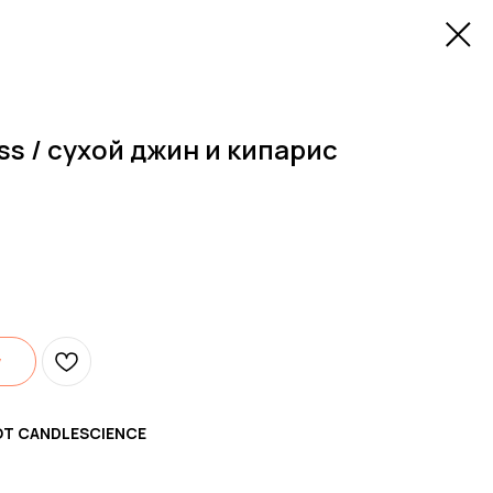
ess / сухой джин и кипарис
у
ОТ CANDLESCIENCE