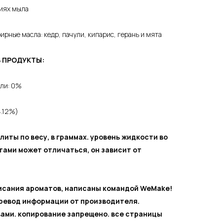
иях мыла
ирные масла: кедр, пачули, кипарис, герань и мята
В ПРОДУКТЫ:
или: 0%
4.12%)
литы по весу, в граммах. уровень жидкости во
тами может отличаться, он зависит от
писания ароматов, написаны командой WeMake!
еревод информации от производителя.
ами. копирование запрещено. все страницы