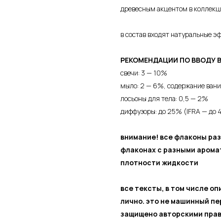
древесным акцентом в коллекц
в состав входят натуральные эф
РЕКОМЕНДАЦИИ ПО ВВОДУ 
свечи: 3 — 10%
мыло: 2 — 6%, содержание ван
лосьоны для тела: 0,5 — 2%
диффузоры: до 25% (IFRA — до 
внимание! все флаконы раз
флаконах с разными арома
плотности жидкости
все тексты, в том числе о
лично. это не машинный п
защищено авторскими прав