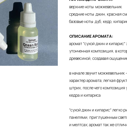
верхние ноты: можжевельник
средние ноты: джин, красная с
базовые ноты: дуб, кедр, кипари
ОПИСАНИЕ АРОМАТА:
аромат "сухой джин и кипарис" 
утонченная композиция, в кото
древесиной, создавая ощущение
в начале звучит можжевельник 
характер аромата; легкая фрук
штрих, после чего композиция у
кедра и кипариса
"сухой джин и кипарис" легко 
панелями, приглушенным свето
и мелтсах; аромат так же отлич