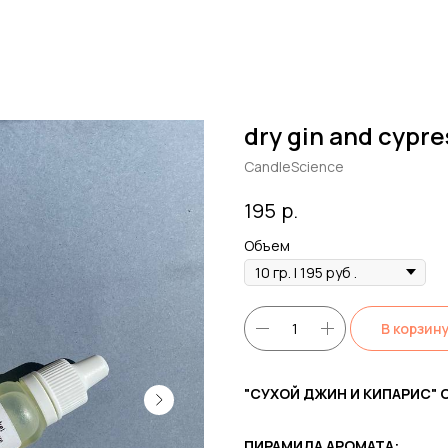
dry gin and cypr
CandleScience
р.
195
Объем
В корзин
"СУХОЙ ДЖИН И КИПАРИС" 
ПИРАМИДА АРОМАТА: