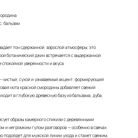
мородина
с, бальзам
задает тон сдержанной, взрослой атмосферы; это
рой ботанический джин встречается с выдержанной
 спокойной уверенности и вкуса
— чистый, сухой и узнаваемый акцент, формирующий
товая нота красной смородины добавляет свежий
ходит в глубокую древесную базу из бальзама, дуба,
рисует образы камерного спикизи с деревянными
м и негромким гулом разговоров — особенно в свечах
но подойдет для мужской линии ухода и станет свежим,