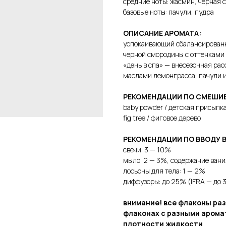
средние ноты: жасмин, черная 
базовые ноты: пачули, пудра
ОПИСАНИЕ АРОМАТА:
успокаивающий сбалансированн
черной смородины с оттенками 
«день в спа» — внесезонная р
маслами лемонграсса, пачули 
РЕКОМЕНДАЦИИ ПО СМЕШИ
baby powder / детская присыпк
fig tree / фиговое дерево
РЕКОМЕНДАЦИИ ПО ВВОДУ 
свечи: 3 — 10%
мыло: 2 — 3%, содержание ван
лосьоны для тела: 1 — 2%
диффузоры: до 25% (IFRA — до 
внимание! все флаконы раз
флаконах с разными арома
плотности жидкости