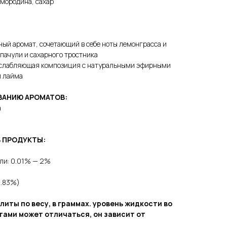
смородина, сахар
ый аромат, сочетающий в себе ноты лемонграсса и
пачули и сахарного тростника
асслабляющая композиция с натуральными эфирными
и лайма
ВАНИЮ АРОМАТОВ:
а
В ПРОДУКТЫ:
или: 0.01% — 2%
3.83%)
литы по весу, в граммах. уровень жидкости во
тами может отличаться, он зависит от