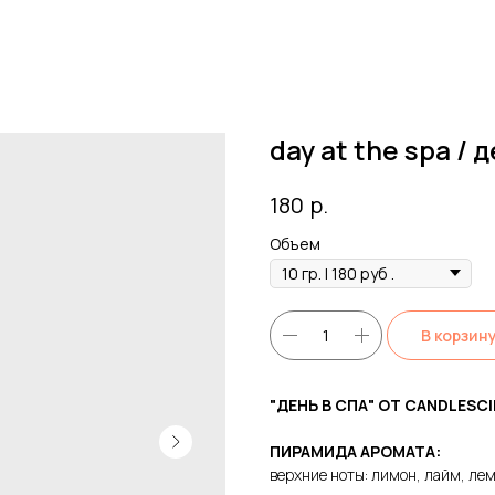
day at the spa / 
р.
180
Объем
В корзин
"ДЕНЬ В СПА" ОТ CANDLESC
ПИРАМИДА АРОМАТА:
верхние ноты: лимон, лайм, ле