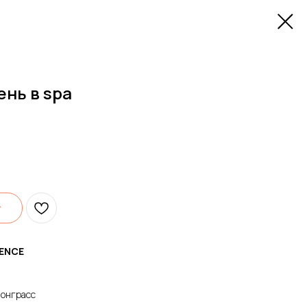
день в spa
у
IENCE
монграсс