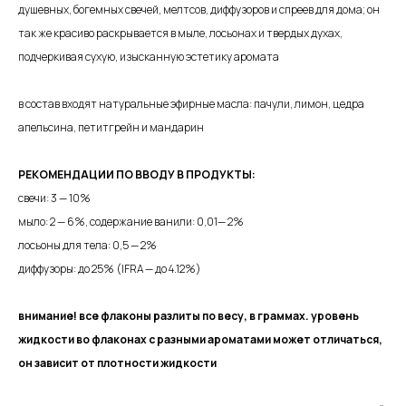
душевных, богемных свечей, мелтсов, диффузоров и спреев для дома; он
так же красиво раскрывается в мыле, лосьонах и твердых духах,
подчеркивая сухую, изысканную эстетику аромата
в состав входят натуральные эфирные масла: пачули, лимон, цедра
апельсина, петитгрейн и мандарин
РЕКОМЕНДАЦИИ ПО ВВОДУ В ПРОДУКТЫ:
свечи: 3 — 10%
мыло: 2 — 6%, содержание ванили: 0,01— 2%
лосьоны для тела: 0,5 — 2%
диффузоры: до 25% (IFRA — до 4.12%)
внимание! все флаконы разлиты по весу, в граммах. уровень
жидкости во флаконах с разными ароматами может отличаться,
он зависит от плотности жидкости