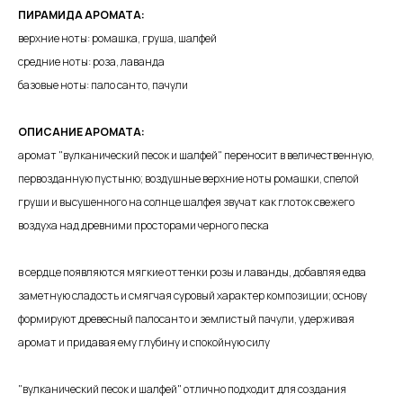
ПИРАМИДА АРОМАТА:
верхние ноты: ромашка, груша, шалфей
средние ноты: роза, лаванда
базовые ноты: пало санто, пачули
ОПИСАНИЕ АРОМАТА:
аромат "вулканический песок и шалфей" переносит в величественную,
первозданную пустыню; воздушные верхние ноты ромашки, спелой
груши и высушенного на солнце шалфея звучат как глоток свежего
воздуха над древними просторами черного песка
в сердце появляются мягкие оттенки розы и лаванды, добавляя едва
заметную сладость и смягчая суровый характер композиции; основу
формируют древесный палосанто и землистый пачули, удерживая
аромат и придавая ему глубину и спокойную силу
"вулканический песок и шалфей" отлично подходит для создания