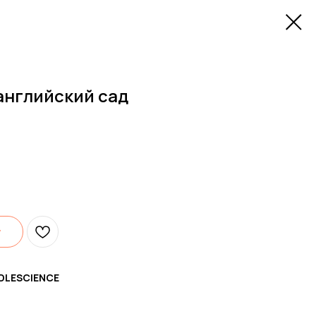
 английский сад
у
DLESCIENCE