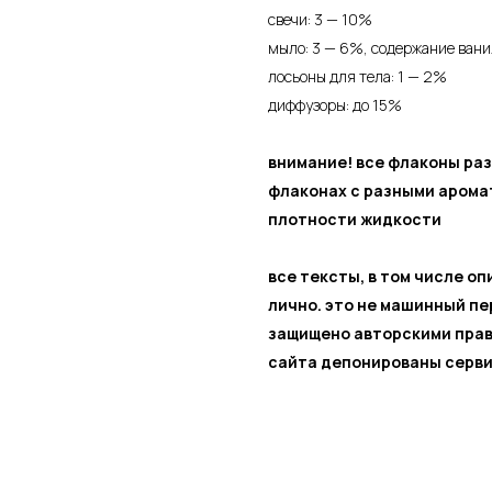
свечи: 3 — 10%
мыло: 3 — 6%, содержание ван
лосьоны для тела: 1 — 2%
диффузоры: до 15%
внимание! все флаконы раз
флаконах с разными арома
плотности жидкости
все тексты, в том числе о
лично. это не машинный п
защищено авторскими прав
сайта депонированы серви