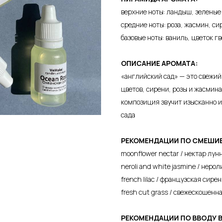
верхние ноты: ландыш, зеленые
средние ноты: роза, жасмин, си
базовые ноты: ваниль, цветок г
ОПИСАНИЕ АРОМАТА:
«английский сад» — это свежий
цветов, сирени, розы и жасмина
композиция звучит изысканно и
сада
РЕКОМЕНДАЦИИ ПО СМЕШИ
moonflower nectar / нектар лун
neroli and white jasmine / неро
french lilac / французская сирен
fresh cut grass / свежескошенн
РЕКОМЕНДАЦИИ ПО ВВОДУ 