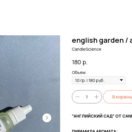
english garden /
CandleScience
р.
180
Объем
В корзин
"АНГЛИЙСКИЙ САД" ОТ CAN
ПИРАМИДА АРОМАТА: