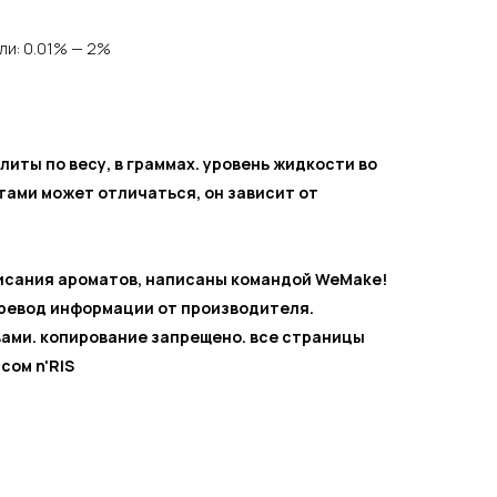
или: 0.01% — 2%
литы по весу, в граммах. уровень жидкости во
тами может отличаться, он зависит от
писания ароматов, написаны командой WeMake!
еревод информации от производителя.
ами. копирование запрещено. все страницы
сом n'RIS