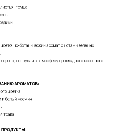
 листья, груша
рень
воздики
 цветочно-ботанический аромат с нотами зеленых
.
 дорого, погружая в атмосферу прохладного весеннего
ВАНИЮ АРОМАТОВ:
ного цветка
ли и белый жасмин
ь
ая трава
В ПРОДУКТЫ: