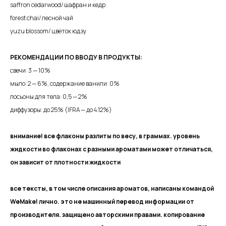
saffron cedarwood/ шафран и кедр
forest chai/ лесной чай
yuzu blossom/ цветок юдзу
РЕКОМЕНДАЦИИ ПО ВВОДУ В ПРОДУКТЫ:
свечи: 3 — 10%
мыло: 2 — 6%, содержание ванили: 0%
лосьоны для тела: 0,5 — 2%
диффузоры: до 25% (IFRA — до 4.12%)
внимание! все флаконы разлиты по весу, в граммах. уровень
жидкости во флаконах с разными ароматами может отличаться,
он зависит от плотности жидкости
все тексты, в том числе описания ароматов, написаны командой
WeMake! лично. это не машинный перевод информации от
производителя. защищено авторскими правами. копирование