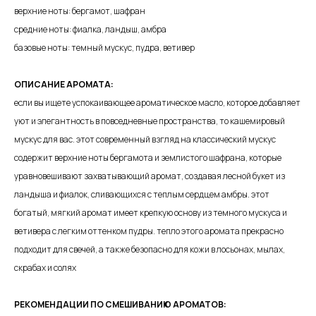
верхние ноты: бергамот, шафран
средние ноты: фиалка, ландыш, амбра
базовые ноты: темный мускус, пудра, ветивер
ОПИСАНИЕ АРОМАТА:
если вы ищете успокаивающее ароматическое масло, которое добавляет
уют и элегантность в повседневные пространства, то кашемировый
мускус для вас. этот современный взгляд на классический мускус
содержит верхние ноты бергамота и землистого шафрана, которые
уравновешивают захватывающий аромат, создавая лесной букет из
ландыша и фиалок, сливающихся с теплым сердцем амбры. этот
богатый, мягкий аромат имеет крепкую основу из темного мускуса и
ветивера с легким оттенком пудры. тепло этого аромата прекрасно
подходит для свечей, а также безопасно для кожи в лосьонах, мылах,
скрабах и солях
РЕКОМЕНДАЦИИ ПО СМЕШИВАНИЮ АРОМАТОВ: