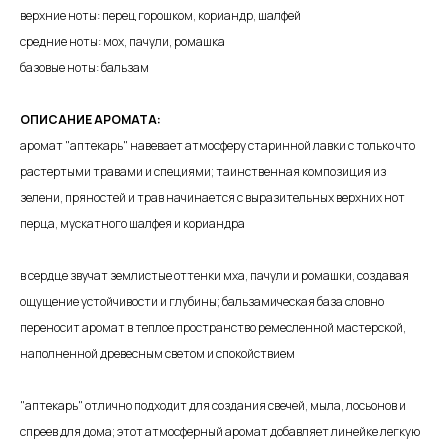
верхние ноты: перец горошком, кориандр, шалфей
средние ноты: мох, пачули, ромашка
базовые ноты: бальзам
ОПИСАНИЕ АРОМАТА:
аромат "аптекарь" навевает атмосферу старинной лавки с только что
растертыми травами и специями; таинственная композиция из
зелени, пряностей и трав начинается с выразительных верхних нот
перца, мускатного шалфея и кориандра
в сердце звучат землистые оттенки мха, пачули и ромашки, создавая
ощущение устойчивости и глубины; бальзамическая база словно
переносит аромат в теплое пространство ремесленной мастерской,
наполненной древесным светом и спокойствием
"аптекарь" отлично подходит для создания свечей, мыла, лосьонов и
спреев для дома; этот атмосферный аромат добавляет линейке легкую