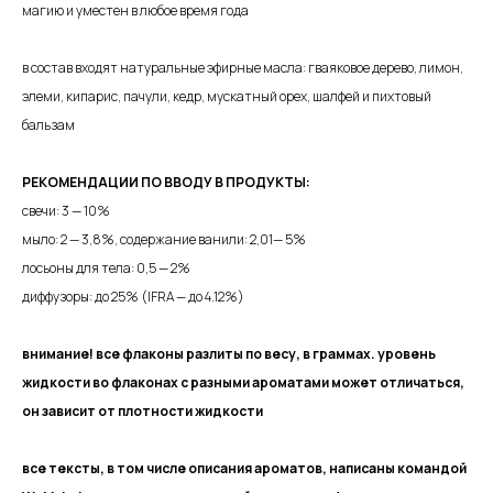
магию и уместен в любое время года
в состав входят натуральные эфирные масла: гваяковое дерево, лимон,
элеми, кипарис, пачули, кедр, мускатный орех, шалфей и пихтовый
бальзам
РЕКОМЕНДАЦИИ ПО ВВОДУ В ПРОДУКТЫ:
свечи: 3 — 10%
мыло: 2 — 3,8%, содержание ванили: 2,01— 5%
лосьоны для тела: 0,5 — 2%
диффузоры: до 25% (IFRA — до 4.12%)
внимание! все флаконы разлиты по весу, в граммах. уровень
жидкости во флаконах с разными ароматами может отличаться,
он зависит от плотности жидкости
все тексты, в том числе описания ароматов, написаны командой