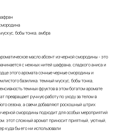
 шафран
 смородина
мускус, бобы тонка, амбра
ароматическое масло абсент из черной смородины - это
начинается с нежных нитей шафрана, сладкого аниса и
ердце этого аромата сочные черные смородины и
емлистого базилика. темный мускус, бобы тонка,
енсивность темных фруктов в этом богатом аромате
ат превращает ручную работу по уходу за телом в
ого сезона, а свечи добавляют роскошный штрих
из черной смородины подходит для особых мероприятий
ом. этот сложный аромат приносит приятный, уютный,
ер куда бы его ни использовали