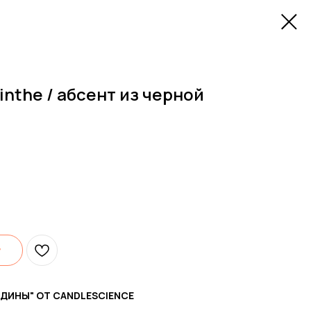
sinthe / абсент из черной
у
ДИНЫ" ОТ CANDLESCIENCE