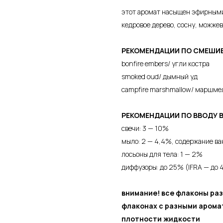
этот аромат насыщен эфирными
кедровое дерево, сосну, можжев
РЕКОМЕНДАЦИИ ПО СМЕШИ
bonfire embers/ угли костра
smoked oud/ дымный уд
campfire marshmallow/ маршмел
РЕКОМЕНДАЦИИ ПО ВВОДУ 
свечи: 3 — 10%
мыло: 2 — 4,4%, содержание ва
лосьоны для тела: 1 — 2%
диффузоры: до 25% (IFRA — до 
внимание! все флаконы раз
флаконах с разными арома
плотности жидкости