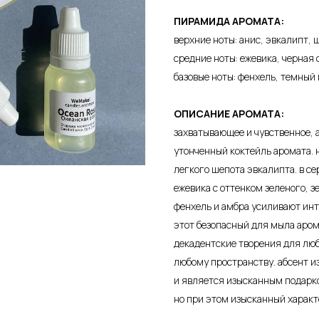
ПИРАМИДА АРОМАТА:
верхние ноты: анис, эвкалипт,
средние ноты: ежевика, черная
базовые ноты: фенхель, темный 
ОПИСАНИЕ АРОМАТА:
захватывающее и чувственное, 
утонченный коктейль аромата. 
легкого шепота эвкалипта. в с
ежевика с оттенком зеленого, з
фенхель и амбра усиливают инт
этот безопасный для мыла аром
декадентские творения для люб
любому пространству. абсент 
и является изысканным подарк
но при этом изысканный характ