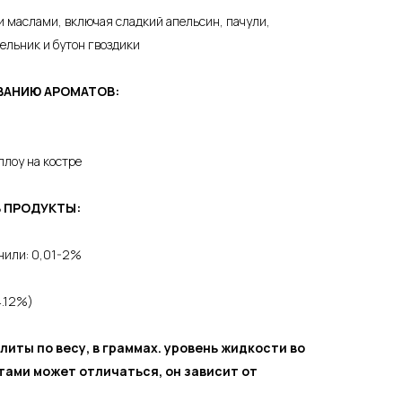
 маслами, включая сладкий апельсин, пачули,
ельник и бутон гвоздики
ВАНИЮ АРОМАТОВ:
лоу на костре
В ПРОДУКТЫ:
нили: 0,01-2%
4.12%)
литы по весу, в граммах. уровень жидкости во
тами может отличаться, он зависит от