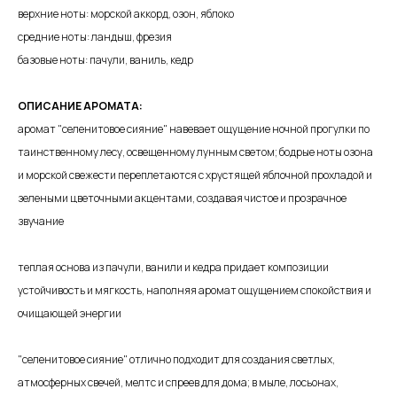
верхние ноты: морской аккорд, озон, яблоко
средние ноты: ландыш, фрезия
базовые ноты: пачули, ваниль, кедр
ОПИСАНИЕ АРОМАТА:
аромат "селенитовое сияние" навевает ощущение ночной прогулки по
таинственному лесу, освещенному лунным светом; бодрые ноты озона
и морской свежести переплетаются с хрустящей яблочной прохладой и
зелеными цветочными акцентами, создавая чистое и прозрачное
звучание
теплая основа из пачули, ванили и кедра придает композиции
устойчивость и мягкость, наполняя аромат ощущением спокойствия и
очищающей энергии
"селенитовое сияние" отлично подходит для создания светлых,
атмосферных свечей, мелтс и спреев для дома; в мыле, лосьонах,