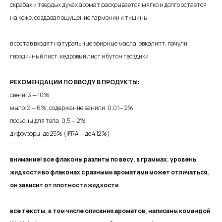
скрабах и твердых духах аромат раскрывается мягко и долго остается
на коже, создавая ощущение гармонии и тишины
в состав входят натуральные эфирные масла: эвкалипт, пачули,
гвоздичный лист, кедровый лист и бутон гвоздики
РЕКОМЕНДАЦИИ ПО ВВОДУ В ПРОДУКТЫ:
свечи: 3 — 10%
мыло: 2 — 6%, содержание ванили: 0,01— 2%
лосьоны для тела: 0,5 — 2%
диффузоры: до 25% (IFRA — до 4.12%)
внимание! все флаконы разлиты по весу, в граммах. уровень
жидкости во флаконах с разными ароматами может отличаться,
он зависит от плотности жидкости
все тексты, в том числе описания ароматов, написаны командой