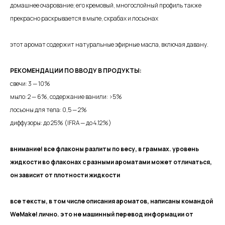
домашнее очарование; его кремовый, многослойный профиль также
прекрасно раскрывается в мыле, скрабах и лосьонах
этот аромат содержит натуральные эфирные масла, включая давану.
РЕКОМЕНДАЦИИ ПО ВВОДУ В ПРОДУКТЫ:
свечи: 3 — 10%
мыло: 2 — 6%, содержание ванили: >5%
лосьоны для тела: 0,5 — 2%
диффузоры: до 25% (IFRA — до 4.12%)
внимание! все флаконы разлиты по весу, в граммах. уровень
жидкости во флаконах с разными ароматами может отличаться,
он зависит от плотности жидкости
все тексты, в том числе описания ароматов, написаны командой
WeMake! лично. это не машинный перевод информации от