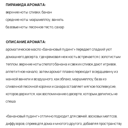
ПИРАМИДА АРОМАТА:
верхние ноты: сливки, банан
средние ноты: маршмеллоу, ваниль
базовые ноты: песочное тесто, сахар
ОПИСАНИЕ АРОМАТА:
ароматическое масло «Банановый пудинг» передает сладкий уют
домашнего десерта, где кремовая нежность встречается с золотистым
теплом; верхние ноты спелого банана и свежих сливок дают игривое,
аппетитное начало; затем аромат плавно переходит в сердцевину из
манкой ванили и воздушного, как облако, маршмеллоу; база из
сливочной песочной корочки и сахара оставляет мягкое послевкусие,
которое держится, как воспоминание о десерте, которым делились не
спеша
«банановый пудинг» отлично подходит для свечей, восковых мелтсов,
диффузоров, спреев для дома и многого другого, добавляя пространству